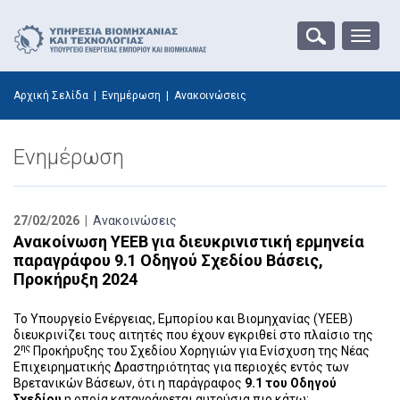
Toggle
naviga
Αρχική Σελίδα
|
Ενημέρωση
|
Ανακοινώσεις
Ενημέρωση
27/02/2026 |
Ανακοινώσεις
Ανακοίνωση ΥΕΕΒ για διευκρινιστική ερμηνεία
παραγράφου 9.1 Οδηγού Σχεδίου Βάσεις,
Προκήρυξη 2024‎
Το Υπουργείο Ενέργειας, Εμπορίου και Βιομηχανίας (ΥΕΕΒ)
διευκρινίζει τους αιτητές που έχουν εγκριθεί στο πλαίσιο της
ης
2
Προκήρυξης του Σχεδίου Χορηγιών για Ενίσχυση της Νέας
Επιχειρηματικής Δραστηριότητας για περιοχές εντός των
Βρετανικών Βάσεων, ότι η παράγραφος
9.1 του Οδηγού
Σχεδίου
η οποία καταγράφεται αυτούσια πιο κάτω: