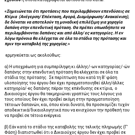
«
Σημειώνεται ότι προτάσεις που περιλαμβάνουν επενδύσεις σε
Κτίρια (Ανέγερση/ Επέκταση, Αγορά, Διαμόρφωση/ Ανακαίνιση),
δε δύναται να αποτελούν τη μοναδική επιλέξιμη για χορηγία
δαπάνη στην επενδυτική πρόταση. Θα πρέπει οπωσδήποτε να
περιλαμβάνονται δαπάνες και από άλλη/ ες κατηγορίες. Η εν
λόγω πρόνοια θα ελέγχεται σε όλα τα στάδια της πρότασης και
πριν την καταβολή της χορηγίας
.»
ερμηνεύεται ως ακολούθως:
α) Η υποχρέωση για συμπερίληψη κι άλλης/-ων κατηγορίας/-ών
δαπάνης στην επενδυτική πρόταση θα ελέγχεται σε όλα τα
στάδια της πρότασης. Σε περίπτωση που κατά τη Β’ φάση
υλοποίησης του έργου δεν έχει πραγματοποιηθεί άλλη/άλλες
κατηγορία/-ες δαπάνης πέραν της επένδυσης σε κτίρια, ο
Δικαιούχος έργου θα τεκμηριώνει γραπτώς τους λόγους για
τους οποίους δεν έχει προβεί ακόμη στην πραγματοποίηση
τέτοιων δαπανών, και, όπου είναι δυνατό, θα προσκομίζει τυχόν
αποδεικτικά/δικαιολογητικά που να ενισχύουν την πρόθεσή του
να προβεί σε τέτοια ενέργεια.
β) Εάν κατά το στάδιο της καταβολής της τελικής πληρωμής (Γ’
Φάση) διαπιστωθεί ότι ο Δικαιούχος έργου δεν έχει προβεί σε