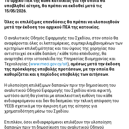
Το αρχικό ΠΕΑ της κάθε κατοικίας για την οποία θα
υποβληθεί αίτηση, θα πρέπει να εκδοθεί μετά τις
15/05/2026.
Όλες οι επιλέξιμες επενδύσεις θα πρέπει να υλοποιηθούν
μετά την έκδοση του αρχικού ΠΕΑ της κατοικίας.
Ο αναλυτικός Οδηγός Εφαρμογής του Σχεδίου, στον οποίο θα
αναφέρονται όλες οι λεπτομέρειες, συμπεριλαμβανομένων των
κριτηρίων επιλεξιμότητας και του ύψους της χορηγίας που
αντιστοιχεί σε κάθε δαπάνη / κάθε τύπο επένδυσης, θα
αναρτηθεί στην ιστοσελίδα της Υπηρεσίας Βιομηχανίας και
Τεχνολογίας (
www.meci.gov.cy/sit
),
αμέσως μετά την έκδοση
της πρόσκλησης υποβολής προτάσεων, με την οποία θα
καθορίζεται και η περίοδος υποβολής των αιτήσεων.
Η υλοποίηση επιλέξιμων δαπανών πριν την δημοσίευση του
αναλυτικού Οδηγού Εφαρμογής του Σχεδίου είναι εφικτή,
ωστόσο αυτή θα γίνεται με αποκλειστική ευθύνη του κάθε
ενδιαφερόμενου και δεν θα δεσμεύει την τελική απόφαση του
ΥΕΕΒ σχετικά με την έγκριση ή μη της αίτησης για
χρηματοδότηση μέσω του Σχεδίου.
Επιπλέον, όσοι ενδιαφερόμενοι επιλέξουν την υλοποίηση
δαπανών πριν τη δημοσίευση του αναλυτικού Οδηγού