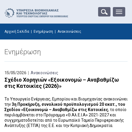
Toggle
naviga
Αρχική Σελίδα
|
Ενημέρωση
|
Ανακοινώσεις
Ενημέρωση
15/05/2026 |
Ανακοινώσεις
Σχέδιο Χορηγιών «Εξοικονομώ – Αναβαθμίζω
στις Κατοικίες (2026)»
Το Υπουργείο Ενέργειας, Εμπορίου και Βιομηχανίας ανακοινώνει
την
3η Προκήρυξη, συνολικού προϋπολογισμού 20 εκατ., του
Σχεδίου «Εξοικονομώ – Αναβαθμίζω στις Κατοικίες
, το οποίο
περιλαμβάνεται στο Πρόγραμμα «Θ.Αλ.Ε.Ι.Α» 2021-2027 και
συγχρηματοδοτείται από το Ευρωπαϊκό Ταμείο Περιφερειακής
Ανάπτυξης (ΕΤΠΑ) της Ε.Ε. και την Κυπριακή Δημοκρατία.