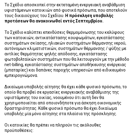
Το Σχέδιο αποσκοπεί στην εκτεταμένη ενεργειακή αναβάθμιση
υφιστάμενων κατοικιών από φυσικά πρόσωπα, που αποτελούν
τους δικαιούχους του Σχεδίου.
Η πρόσκληση υποβολής
προτάσεων θα ανακοινωθεί εντός Σεπτεμβρίου.
Το Σχέδιο καλύπτει επενδύσεις θερμομόνωσης του κελύφους
των κατοικιών, αντικατάστασης κουφωμάτων, εγκατάστασης
συστημάτων σκίασης, ηλιακών συστημάτων θέρμανσης νερού,
αυτόνομων κλιματιστικών, συστημάτων θέρμανσης / ψύξης με
αντλίες θερμότητας ψηλής απόδοσης, εγκατάστασης
φωτοβολταϊκών συστημάτων που θα λειτουργούν με την μέθοδο
net-billing, εγκατάστασης συστημάτων αποθήκευσης ενέργειας
(μπαταρίες) και δαπάνες παροχής υπηρεσιών από ειδικευμένο
εμπειρογνώμονα.
Δικαίωμα υποβολής αίτησης θα έχει κάθε φυσικό πρόσωπο, το
οποίο θα προβεί σε εργασίες ενεργειακής αναβάθμισης της
υφιστάμενης του οικίας, νοουμένου ότι αυτή δεν θα
χρησιμοποιείται από οποιονδήποτε για άσκηση οικονομικής
δραστηριότητας. Κάθε φυσικό πρόσωπο θα έχει δικαίωμα
υποβολής μία μόνο αίτησης στα πλαίσια της πρόσκλησης.
Οι κατοικίες θα πρέπει να πληρούν τις ακόλουθες
προϋποθέσεις: