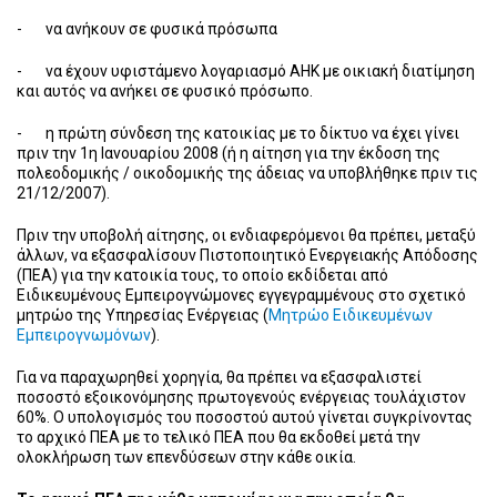
- να ανήκουν σε φυσικά πρόσωπα
- να έχουν υφιστάμενο λογαριασμό ΑΗΚ με οικιακή διατίμηση
και αυτός να ανήκει σε φυσικό πρόσωπο.
- η πρώτη σύνδεση της κατοικίας με το δίκτυο να έχει γίνει
πριν την 1η Ιανουαρίου 2008 (ή η αίτηση για την έκδοση της
πολεοδομικής / οικοδομικής της άδειας να υποβλήθηκε πριν τις
21/12/2007).
Πριν την υποβολή αίτησης, οι ενδιαφερόμενοι θα πρέπει, μεταξύ
άλλων, να εξασφαλίσουν Πιστοποιητικό Ενεργειακής Απόδοσης
(ΠΕΑ) για την κατοικία τους, το οποίο εκδίδεται από
Ειδικευμένους Εμπειρογνώμονες εγγεγραμμένους στο σχετικό
μητρώο της Υπηρεσίας Ενέργειας (
Μητρώο Ειδικευμένων
Εμπειρογνωμόνων
).
Για να παραχωρηθεί χορηγία, θα πρέπει να εξασφαλιστεί
ποσοστό εξοικονόμησης πρωτογενούς ενέργειας τουλάχιστον
60%. Ο υπολογισμός του ποσοστού αυτού γίνεται συγκρίνοντας
το αρχικό ΠΕΑ με το τελικό ΠΕΑ που θα εκδοθεί μετά την
ολοκλήρωση των επενδύσεων στην κάθε οικία.