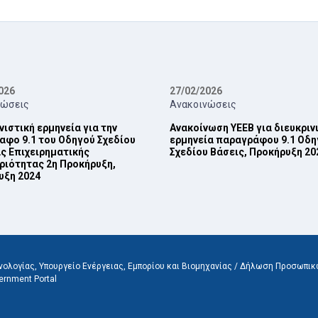
026
27/02/2026
νώσεις
Ανακοινώσεις
νιστική ερμηνεία για την
Ανακοίνωση ΥΕΕΒ για διευκριν
φο 9.1 του Οδηγού Σχεδίου
ερμηνεία παραγράφου 9.1 Οδη
ς ‎Επιχειρηματικής
Σχεδίου Βάσεις, Προκήρυξη 202
ριότητας 2η Προκήρυξη,
ξη 2024‎
ολογίας, Υπουργείο Ενέργειας, Εμπορίου και Βιομηχανίας /
Δήλωση Προσωπικ
ernment Portal