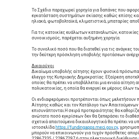
Το Σχέδιο παραχωρεί χορηγία για δαπάνες που αφο
εγκατάσταση συστημάτων σκίασης καθώς επίσης και
ηλιακά, φωτοβολταϊκά, κλιματιστικά, μπαταρίες απο
Για τις κατοικίες ευάλωτων καταναλωτών, κατοικίε
συνοικισμούς, παρέχεται αυξημένη χορηγία.
Το συνολικό ποσό που θα διατεθεί για τις ανάγκες το
την δεύτερη πρόσκληση υποβολής προτάσεων ανέρχετ
Δικαιούχοι
Δικαίωμα υποβολής αίτησης έχουν
φυσικά πρόσωπα
έλεγχο της Κυπριακής Δημοκρατίας. Εξαίρεση αποτελ
οποίες θα πρέπει να υποβάλλεται μια ενιαία αίτηση
πολυκατοικίας, η οποία θα ενεργεί εκ μέρους όλων τ
Οι ενδιαφερόμενοι προτρέπονται όπως μελετήσουν π
Αίτησης καθώς και τον Κατάλογο των Απαιτούμενων 
επισυνάπτονται.Η σειρά προτεραιότητας θα καθορίζε
ανώτατο ποσό εγκρίσεων δεν θα ξεπεράσει το διαθέ
σχετικά απαιτούμενα δικαιολογητικά θα πρέπει να 
ιστοσελίδα
https://fundingapps.meci.gov.cy
,
χρησιμοπο
μπορούν να επικοινωνούν για τυχόν πρόσθετες απορίε
22867335 / 22867297
ή στην ηλεκτρονική διεύθυνση