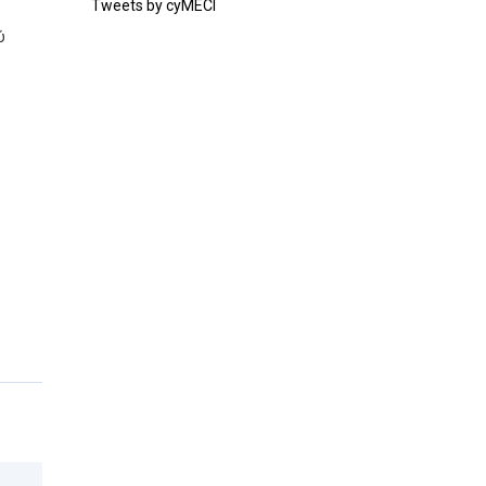
Tweets by cyMECI
ύ