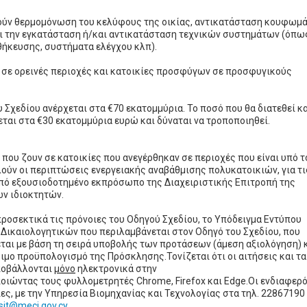
ρούν θερμομόνωση του κελύφους της οικίας, αντικατάσταση κουφωμ
 την εγκατάσταση ή/και αντικατάσταση τεχνικών συστημάτων (όπως
θήκευσης, συστήματα ελέγχου κλπ).
ς σε ορεινές περιοχές και κατοικίες προσφύγων σε προσφυγικούς
υ Σχεδίου ανέρχεται στα €70 εκατομμύρια. Το ποσό που θα διατεθεί κ
αι στα €30 εκατομμύρια ευρώ και δύναται να τροποποιηθεί.
που ζουν σε κατοικίες που ανεγέρθηκαν σε περιοχές που είναι υπό τ
ούν οι περιπτώσεις ενεργειακής αναβάθμισης πολυκατοικιών, για τι
 από εξουσιοδοτημένο εκπρόσωπο της Διαχειριστικής Επιτροπή της
ων ιδιοκτητών.
ροσεκτικά τις πρόνοιες του Οδηγού Σχεδίου, τo Υπόδειγμα Εντύπου
Δικαιολογητικών που περιλαμβάνεται στον Οδηγό του Σχεδίου, που
ται με βάση τη σειρά υποβολής των προτάσεων (άμεση αξιολόγηση) κ
σιμο προϋπολογισμό της Πρόσκλησης.
Τονίζεται ότι οι αιτήσεις και τα
υποβάλλονται
μόνο
ηλεκτρονικά στην
ιώντας τους φυλλομετρητές Chrome, Firefox και Edge.Οι ενδιαφερ
ς, με την Υπηρεσία Βιομηχανίας και Τεχνολογίας στα τηλ.
22867190 
sit@meci.gov.cy
.