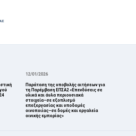
12/01/2026
ιστική
Παράταση της υποβολής αιτήσεων για
γού
τη Παρέμβαση ΕΠ‎ΣΑ2 ‎«Επενδύσεις σε
4‎
υλικά και άυλα περιουσιακά
στοιχεία–σε εξοπλισμό
επεξεργασίας και ‎υποδομές
οινοποιίας–σε δομές και εργαλεία
οινικής εμπορίας»‎