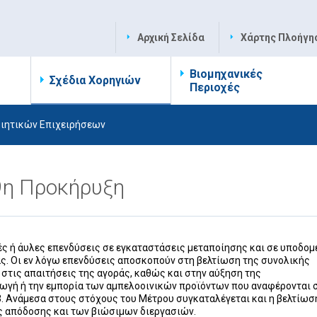
Αρχική Σελίδα
Χάρτης Πλοήγη
Βιομηχανικές
Σχέδια Χορηγιών
Περιοχές
οιητικών Επιχειρήσεων
9η Προκήρυξη
κές ή άυλες επενδύσεις σε εγκαταστάσεις μεταποίησης και σε υποδομ
ίας. Οι εν λόγω επενδύσεις αποσκοπούν στη βελτίωση της συνολικής
στις απαιτήσεις της αγοράς, καθώς και στην αύξηση της
ωγή ή την εμπορία των αμπελοοινικών προϊόντων που αναφέρονται 
13. Ανάμεσα στους στόχους του Μέτρου συγκαταλέγεται και η βελτίωσ
ής απόδοσης και των βιώσιμων διεργασιών.