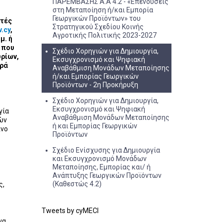
ΠΑΡΕΜΒΑΣΗΣ Α.Α 4.2 - «Επενδύσεις
στη Μεταποίηση ή/και Εμπορία
Γεωργικών Προϊόντων» του
κτές
Στρατηγικού Σχεδίου Κοινής
v.cy
,
‎Αγροτικής Πολιτικής 2023-2027‎
μ. ή
 που
Σχέδιο Χορηγιών για Δημιουργία,
ρίων,
Εκσυγχρονισμό και Ψηφιακή
ιρά
Αναβάθμιση Μονάδων Μεταποίησης
ή/και Εμπορίας Γεωργικών
Προϊόντων - 2η Προκήρυξη
Σχέδιο Χορηγιών για Δημιουργία,
Εκσυγχρονισμό και Ψηφιακή
γία
Αναβάθμιση Μονάδων Μεταποίησης
ών
ή και Εμπορίας Γεωργικών
ίνο
Προϊόντων
Σχέδιο Ενίσχυσης για Δημιουργία
και Εκσυγχρονισμό Μονάδων
Μεταποίησης, Εμπορίας και/ ή
Ανάπτυξης Γεωργικών Προϊόντων
(Καθεστώς 4.2)
ς,
Tweets by cyMECI
να