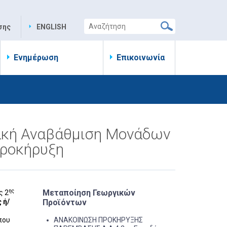
σης
ENGLISH
Ενημέρωση
Επικοινωνία
ιακή Αναβάθμιση Μονάδων
Προκήρυξη
ης
Μεταποίηση Γεωργικών
ς 2
 ή/
Προϊόντων
που
ΑΝΑΚΟΙΝΩΣΗ ΠΡΟΚΗΡΥΞΗΣ