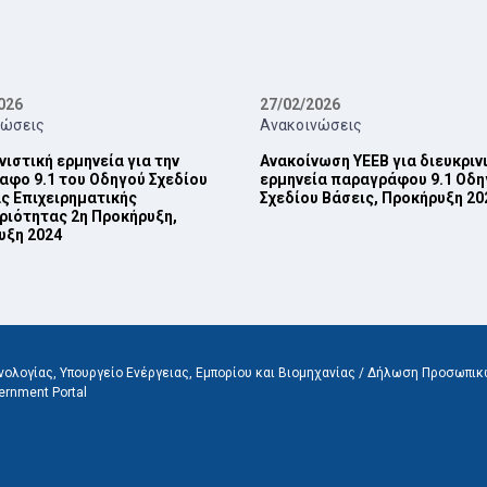
026
27/02/2026
νώσεις
Ανακοινώσεις
νιστική ερμηνεία για την
Ανακοίνωση ΥΕΕΒ για διευκριν
φο 9.1 του Οδηγού Σχεδίου
ερμηνεία παραγράφου 9.1 Οδη
ς ‎Επιχειρηματικής
Σχεδίου Βάσεις, Προκήρυξη 202
ριότητας 2η Προκήρυξη,
ξη 2024‎
ολογίας, Υπουργείο Ενέργειας, Εμπορίου και Βιομηχανίας /
Δήλωση Προσωπικ
ernment Portal