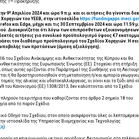
ης
της 1
Προκήρυξης.
η
ην 9
Απριλίου 2024 και ώρα 9 π.μ. και οι αιτήσεις θα γίνονται δε
 Χορηγιών του ΥΕΕΒ, στην ιστοσελίδα
https://fundingapps.meci.go
efox και Edge,
μέχρι και τις 30 Σεπτεμβρίου 2024 και ώρα 11.59 μ.
μού
. Διευκρινίζεται ότι λόγω των επιπρόσθετων εξοικονομήσεων
δεκτές αιτήσεις για συνολικό προϋπολογισμό ύψους
€
7 εκατομμυ
άσει τον διαθέσιμο προϋπολογισμό του Σχεδίου Χορηγιών. Η σε
ά υποβολής των προτάσεων (άμεση αξιολόγηση).
1I6 του Σχεδίου Ανάκαμψης και Ανθεκτικότητας της Κύπρου και θα
νθεκτικότητας της Ευρωπαϊκής Ένωσης (ΕΕ). Στοχεύει στη στήριξη
πως αυτές ορίζονται στο Παράρτημα Ι της Συνθήκης για τη Λειτουρ
ται ή θα δραστηριοποιηθούν στη μεταποίηση ή/και εμπορία γεωργικ
ομείς της αλιείας και υδατοκαλλιέργειας, οι οίνοι και το ξύδι από ο
II του Κανονισμού (ΕΕ) 1308/2013, δεν καλύπτονται από το Σχέδιο.
ς πληρούν τα κριτήρια που καθορίζονται στο άρθρο 2 σημείο 18 του
γία από το παρόν Σχέδιο.
ικό Οδηγό του Σχεδίου, στον οποίο αναφέρονται όλες οι λεπτομέρειε
την ιστοσελίδα της Υπηρεσίας Βιομηχανίας και Τεχνολογίας
ξη
)
πορούν να επικοινωνούν με τους αρμόδιους Λειτουργούς στα τηλέφω