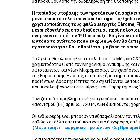
θα προκύψουν από την ολοκλήρωση της υλοποίησης 
Η περίοδος υποβολής των προτάσεων θα αρχίσει τ
μόνο μέσω του ηλεκτρονικού Συστήματος Σχεδίων
χρησιμοποιώντας τους φυλλομετρητές Chrome, Fir
μέχρι εξαντλήσεως του διαθέσιμου προϋπολογισ
η
αναμένονται από την 1
Προκήρυξη, θα γίνουν απο
ωστόσο το ανώτατο ποσό εγκρίσεων δεν θα ξεπερ
προτεραιότητας θα καθορίζεται με βάση τη σειρ
Το Σχέδιο θα υλοποιηθεί στο πλαίσιο του Μέτρου C3.
χρηματοδοτηθεί από τον Μηχανισμό Ανάκαμψης και Α
υφιστάμενων και νέων Μικρομεσαίων Επιχειρήσεων, ό
της Ευρωπαϊκής Ένωσης, οι οποίες δραστηριοποιούν
προϊόντων. Δραστηριότητες που σχετίζονται με τους τ
που περιλαμβάνονται στο μέρος ΙΙ του Παραρτήματος V
Τονίζεται ότι προβληματικές επιχειρήσεις, οι οποίε
Κανονισμού (ΕΕ) αριθ.651/2014, ΔΕΝ δικαιούνται χορη
Οι ενδιαφερόμενοι μπορούν να εξασφαλίσουν τον τελ
καθώς και άλλα απαιτούμενα έντυπα ή έγγραφα, από 
(
Μεταποίηση Γεωργικών Προϊόντων - 2η Προκήρυ
Για περισσότερες πληροφορίες οι ενδιαφερόμενοι μ