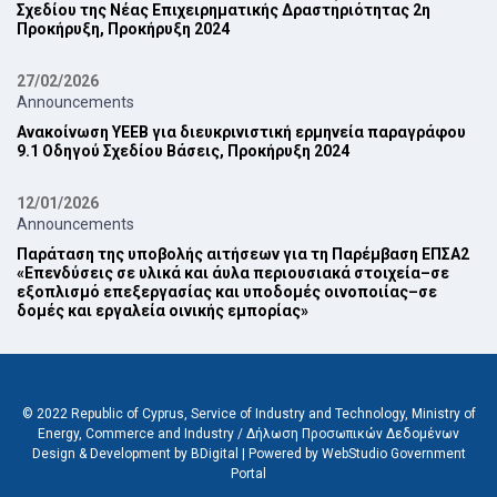
Σχεδίου της Νέας ‎Επιχειρηματικής Δραστηριότητας 2η
Προκήρυξη, Προκήρυξη 2024‎
27/02/2026
Announcements
Ανακοίνωση ΥΕΕΒ για διευκρινιστική ερμηνεία παραγράφου
9.1 Οδηγού Σχεδίου Βάσεις, Προκήρυξη 2024‎
12/01/2026
Announcements
Παράταση της υποβολής αιτήσεων για τη Παρέμβαση ΕΠ‎ΣΑ2
‎«Επενδύσεις σε υλικά και άυλα περιουσιακά στοιχεία–σε
εξοπλισμό επεξεργασίας και ‎υποδομές οινοποιίας–σε
δομές και εργαλεία οινικής εμπορίας»‎
© 2022 Republic of Cyprus, Service of Industry and Technology, Ministry of
Energy, Commerce and Industry /
Δήλωση Προσωπικών Δεδομένων
Design & Development by BDigital
|
Powered by WebStudio Government
Portal