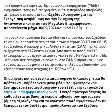
Το Υπουργείο Ενέργειας, Εμπορίου και Βιομηχανίας (ΥΕΕΒ)
ενημερώνει τους ενδιαφερομένους ότι η περίοδος υποβολής
αιτήσεων στα πλαίσια του
«Σχεδίου
Χορηγιών για την
Ενεργειακή Αναβάθμιση και την Ενίσχυση της
Ανταγωνιστικότητας των Μεγάλων Επιχειρήσεων»,
παρατείνεται μέχρι 30/09/2024 και ώρα 11.59 μ.μ.
Το συνολικό ποσό που θα διατεθεί για τις ανάγκες του Σχεδίου,
το οποίο υλοποιείται στο πλαίσιο των Μέτρων C3.1I7 και C6.1I5
του Σχεδίου Ανάκαμψης και Ανθεκτικότητας (ΣΑΑ) της Κύπρου,
ανέρχεται στα €17 εκατομμύρια. Από αυτό το ποσό, τα €10
εκατομμύρια προέρχονται από το νέο Σχέδιο REPowerEU της ΕΕ,
μέσω του αντίστοιχου κεφαλαίου στο ΣΑΑ Κύπρου και, ως εκ
τούτου, αφορούν μόνο σε κατηγορίες επιλέξιμων δαπανών που
εξυπηρετούν τους στόχους του REPowerEU.
Οι αιτήσεις και τα σχετικά απαιτούμενα δικαιολογητικά θα
πρέπει να υποβάλλονται μόνο μέσω του ηλεκτρονικού
Συστήματος Σχεδίων Χορηγιών του ΥΕΕΒ, στην ιστοσελίδα
https://fundingapps.meci.gov.cy
. Η σειρά προτεραιότητας θα
καθορίζεται με βάση τη σειρά υποβολής των προτάσεων
(άμεση αξιολόγηση) και
το ανώτατο ποσό εγκρίσεων δεν θα
ξεπεράσει τον διαθέσιμο προϋπολογισμό του Σχεδίου.