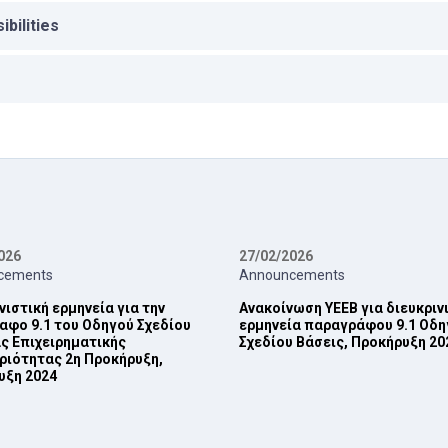
bilities
026
27/02/2026
cements
Announcements
νιστική ερμηνεία για την
Ανακοίνωση ΥΕΕΒ για διευκριν
φο 9.1 του Οδηγού Σχεδίου
ερμηνεία παραγράφου 9.1 Οδη
ς ‎Επιχειρηματικής
Σχεδίου Βάσεις, Προκήρυξη 202
ριότητας 2η Προκήρυξη,
ξη 2024‎