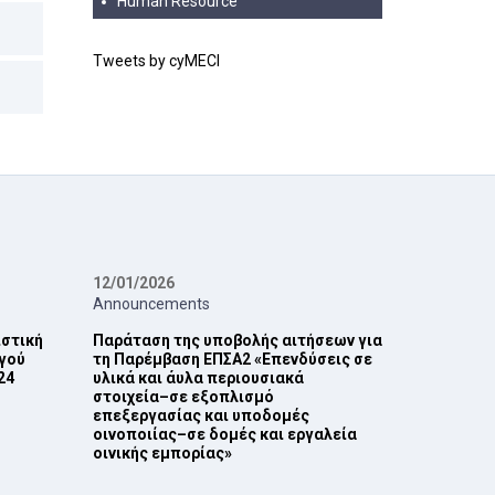
Human Resource
Tweets by cyMECI
12/01/2026
Announcements
ιστική
Παράταση της υποβολής αιτήσεων για
γού
τη Παρέμβαση ΕΠ‎ΣΑ2 ‎«Επενδύσεις σε
4‎
υλικά και άυλα περιουσιακά
στοιχεία–σε εξοπλισμό
επεξεργασίας και ‎υποδομές
οινοποιίας–σε δομές και εργαλεία
οινικής εμπορίας»‎