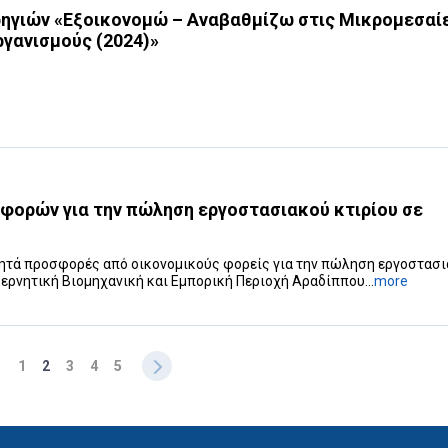
ρηγιών «Εξοικονομώ – Αναβαθμίζω στις Μικρομεσαί
γανισμούς (2024)»‎
ορών για την πώληση εργοστασιακού κτιρίου σε
 ζητά προσφορές από οικονομικούς φορείς για την πώληση εργοστασ
βερνητική Βιομηχανική και Εμπορική Περιοχή Αραδίππου...
more
1
2
3
4
5