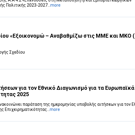
ης Α.Α 4.2 «Επενδύσεις στη ‎Μεταποίηση ή/και Εμπορία Γεωργικών
ς Πολιτικής 2023-2027‎...
more
ίου «Εξοικονομώ – Αναβαθμίζω στις ΜΜΕ και ΜΚΟ (
ογής Σχεδίου
ήσεων για τον Εθνικό Διαγωνισμό για τα Ευρωπαϊκά
τητας 2025
ανακοινώνει παράταση της ημερομηνίας υποβολής αιτήσεων για τον Ε
ς Επιχειρηματικότητας...
more