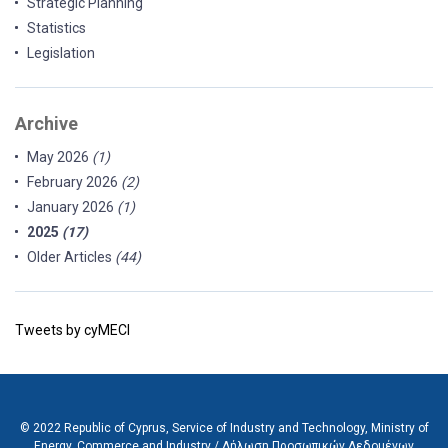
Strategic Planning
Statistics
Legislation
Archive
May 2026
(1)
February 2026
(2)
January 2026
(1)
2025
(17)
Older Articles
(44)
Tweets by cyMECI
© 2022 Republic of Cyprus, Service of Industry and Technology, Ministry of
Energy, Commerce and Industry /
Δήλωση Προσωπικών Δεδομένων